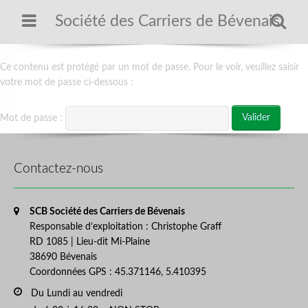
Menu
Se
Société des Carriers de Bévenais
Ce contenu est protégé par un mot de passe. Pour le voir, veuillez saisir
votre mot de passe ci-dessous :
Mot de passe :
Contactez-nous
Address:
SCB Société des Carriers de Bévenais
Responsable d’exploitation : Christophe Graff
RD 1085 | Lieu-dit Mi-Plaine
38690 Bévenais
Coordonnées GPS : 45.371146, 5.410395
Business hours:
Du Lundi au vendredi