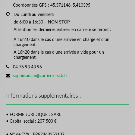
Coordonnées GPS : 45.371146, 5.410395
Business hours:
Du Lundi au vendredi
de 6:00 à 16:30 – NON STOP
Attention les dernières entrées en carrière se feront :
A 16h10 dans le cas d’une arrivée en charge et d’un
chargement.
A 16h20 dans le cas d’une arrivée à vide pour un
chargement.
Phone number:
04 76 93 43 95
Email address:
sophie.adam@carrieres-scb.fr
Informations supplémentaires :
• FORME JURIDIQUE : SARL
• Capital social : 207 500 €
• N° de TVA : FR87449352137